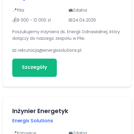
📍
💼
Piła
Zdalna
💰
📅
8 000 - 12 000 zł
24.04.2026
Poszukujemy Inżyniera ds. Energii Odnawialnej, który
dołączy do naszego zespołu w Piłe.
📧
rekrutacja@energixsolutions.pl
Szczegóły
Aplikuj
Inżynier Energetyk
Energix Solutions
📍
💼
Katowice
Zdalna