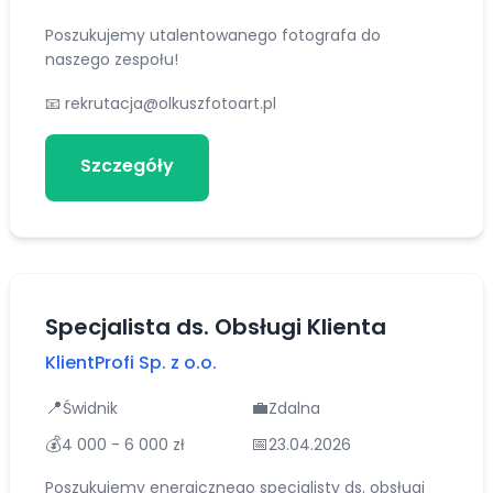
Poszukujemy utalentowanego fotografa do
naszego zespołu!
📧
rekrutacja@olkuszfotoart.pl
Szczegóły
Aplikuj
Specjalista ds. Obsługi Klienta
KlientProfi Sp. z o.o.
📍
💼
Świdnik
Zdalna
💰
📅
4 000 - 6 000 zł
23.04.2026
Poszukujemy energicznego specjalisty ds. obsługi