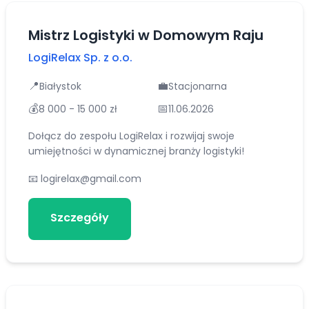
Mistrz Logistyki w Domowym Raju
LogiRelax Sp. z o.o.
📍
💼
Białystok
Stacjonarna
💰
📅
8 000 - 15 000 zł
11.06.2026
Dołącz do zespołu LogiRelax i rozwijaj swoje
umiejętności w dynamicznej branży logistyki!
📧
logirelax@gmail.com
Szczegóły
Aplikuj