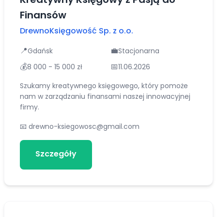
Finansów
DrewnoKsięgowość Sp. z o.o.
📍
💼
Gdańsk
Stacjonarna
💰
📅
8 000 - 15 000 zł
11.06.2026
Szukamy kreatywnego księgowego, który pomoże
nam w zarządzaniu finansami naszej innowacyjnej
firmy.
📧
drewno-ksiegowosc@gmail.com
Szczegóły
Aplikuj