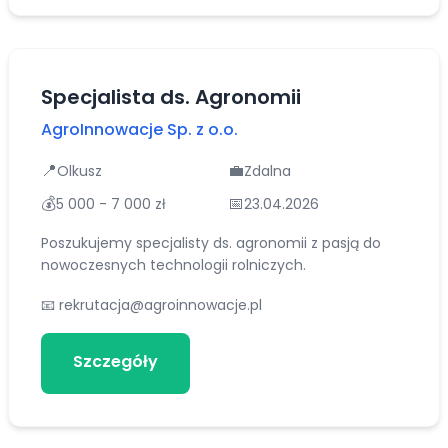
Specjalista ds. Agronomii
AgroInnowacje Sp. z o.o.
📍
💼
Olkusz
Zdalna
💰
📅
5 000 - 7 000 zł
23.04.2026
Poszukujemy specjalisty ds. agronomii z pasją do
nowoczesnych technologii rolniczych.
📧
rekrutacja@agroinnowacje.pl
Szczegóły
Aplikuj