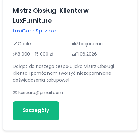
Mistrz Obsługi Klienta w
LuxFurniture
LuxiCare Sp. z o.o.
📍
💼
Opole
Stacjonarna
💰
📅
8 000 - 15 000 zł
11.06.2026
Dołącz do naszego zespołu jako Mistrz Obsługi
Klienta i pomóż nam tworzyć niezapomniane
doświadczenia zakupowe!
📧
luxicare@gmail.com
Szczegóły
Aplikuj