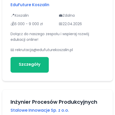
EduFuture Koszalin
📍
💼
Koszalin
Zdalna
💰
📅
6 000 - 9 000 zł
22.04.2026
Dołącz do naszego zespołu i wspieraj rozwój
edukacji online!
📧
rekrutacja@edufuturekoszalin.pl
Szczegóły
Aplikuj
Inżynier Procesów Produkcyjnych
Stalowe Innowacje Sp. z o.o.