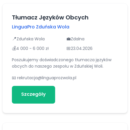
Tłumacz Języków Obcych
LinguaPro Zduńska Wola
📍
💼
Zduńska Wola
Zdalna
💰
📅
4 000 - 6 000 zł
23.04.2026
Poszukujemy doświadczonego tłumacza języków
obcych do naszego zespołu w Zduńskiej Woli.
📧
rekrutacja@linguaprozwola.pl
Szczegóły
Aplikuj