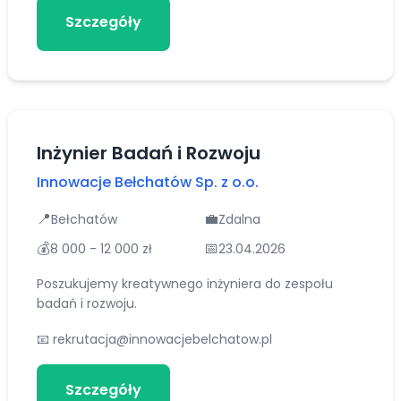
Szczegóły
Aplikuj
Inżynier Badań i Rozwoju
Innowacje Bełchatów Sp. z o.o.
📍
💼
Bełchatów
Zdalna
💰
📅
8 000 - 12 000 zł
23.04.2026
Poszukujemy kreatywnego inżyniera do zespołu
badań i rozwoju.
📧
rekrutacja@innowacjebelchatow.pl
Szczegóły
Aplikuj