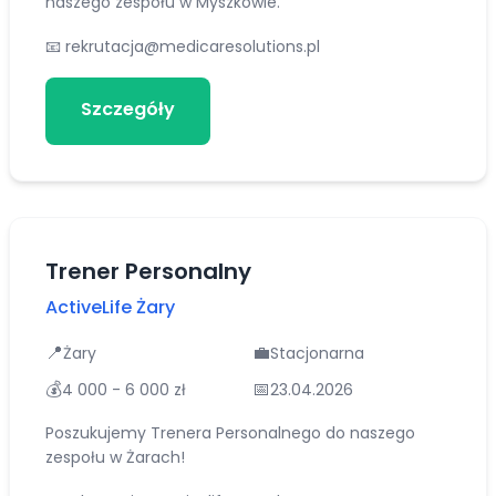
naszego zespołu w Myszkowie.
📧
rekrutacja@medicaresolutions.pl
Szczegóły
Aplikuj
Trener Personalny
ActiveLife Żary
📍
💼
Żary
Stacjonarna
💰
📅
4 000 - 6 000 zł
23.04.2026
Poszukujemy Trenera Personalnego do naszego
zespołu w Żarach!