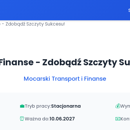
e - Zdobądź Szczyty Sukcesu!
 Finanse - Zdobądź Szczyty S
Mocarski Transport i Finanse
💼
💰
Tryb pracy:
Stacjonarna
Wyn
⏰
📧
Ważna do:
10.06.2027
Kon