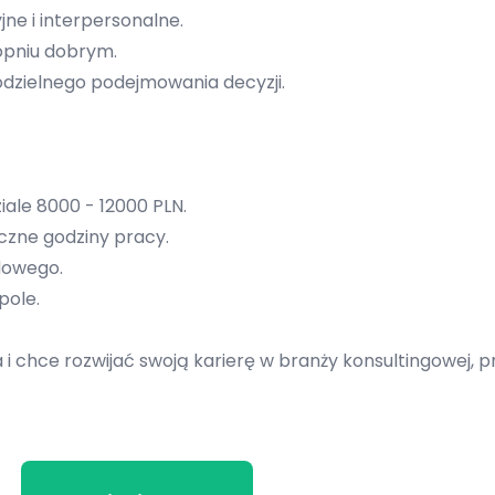
ne i interpersonalne.
opniu dobrym.
odzielnego podejmowania decyzji.
ale 8000 - 12000 PLN.
yczne godziny pracy.
dowego.
pole.
a i chce rozwijać swoją karierę w branży konsultingowej, p
Powrót do ofert