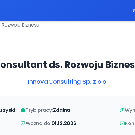
. Rozwoju Biznesu
onsultant ds. Rozwoju Bizne
InnovaConsulting Sp. z o.o.
💼
💰
rzyski
Tryb pracy:
Zdalna
Wyn
⏰
📧
Ważna do:
01.12.2026
Kon