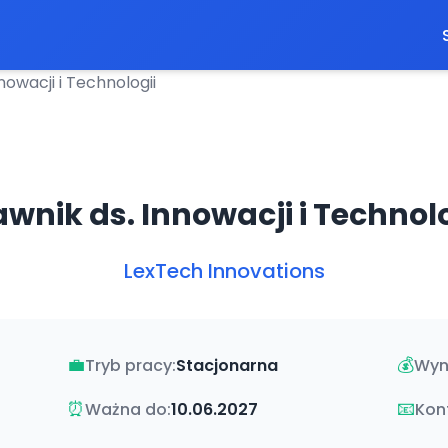
nowacji i Technologii
awnik ds. Innowacji i Technolo
LexTech Innovations
💼
💰
Tryb pracy:
Stacjonarna
Wyn
⏰
📧
Ważna do:
10.06.2027
Kon